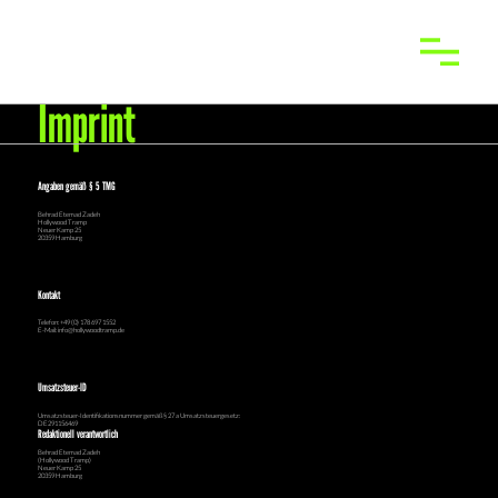
Imprint
Angaben gemäß § 5 TMG
Behrad Etemad Zadeh
Hollywood Tramp
Neuer Kamp 25
20359 Hamburg
Kontakt
Telefon: +49 (0) 178 697 1552
E-Mail: info@hollywoodtramp.de
Umsatzsteuer-ID
Umsatzsteuer-Identifikationsnummer gemäß § 27 a Umsatzsteuergesetz:
DE291156469
Redaktionell verantwortlich
Behrad Etemad Zadeh
(Hollywood Tramp)
Neuer Kamp 25
20359 Hamburg